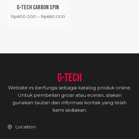
G-TECH CARBON SPIN
Price
Rp
600.000
–
Rp
660.000
range:
Rp600.000
through
Rp660.000
G-TECH
Website ini berfungsi sebagai katalog produk online.
Untuk pembelian grosir atau eceran, silakan
gunakan tautan dan informasi kontak yang telah
kami sediakan.
Location