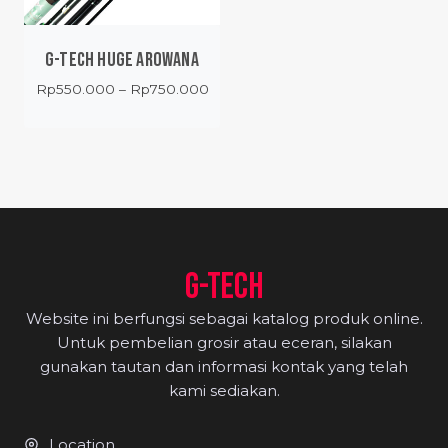
G-TECH HUGE AROWANA
Price
Rp
550.000
–
Rp
750.000
range:
Rp550.000
through
Rp750.000
G-TECH
Website ini berfungsi sebagai katalog produk online.
Untuk pembelian grosir atau eceran, silakan
gunakan tautan dan informasi kontak yang telah
kami sediakan.
Location