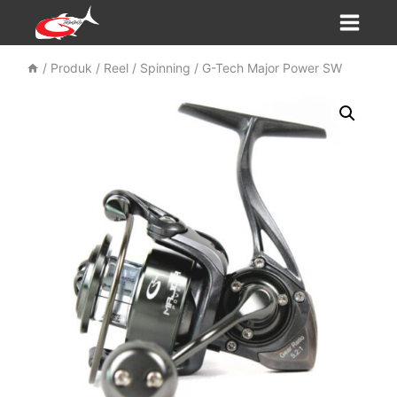
Skip
to
content
/
Produk
/
Reel
/
Spinning
/
G-Tech Major Power SW