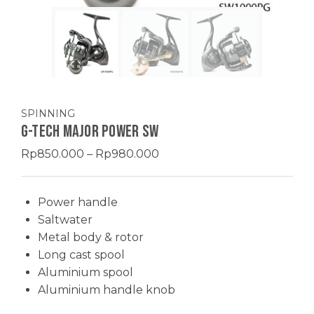
SPINNING
G-TECH MAJOR POWER SW
Price
Rp
850.000
–
Rp
980.000
range:
Rp850.000
Power handle
through
Saltwater
Rp980.000
Metal body & rotor
Long cast spool
Aluminium spool
Aluminium handle knob