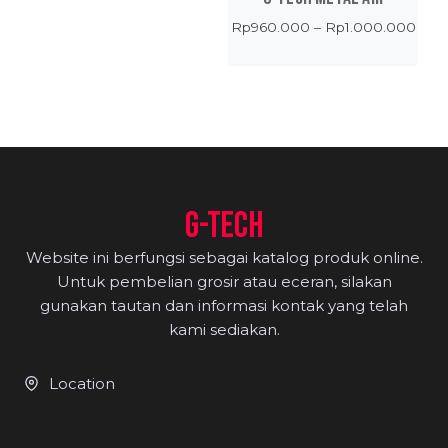
Pric
Rp
960.000
–
Rp
1.000.000
rang
Rp9
thro
Rp1.
G-TECH
Website ini berfungsi sebagai katalog produk online.
Untuk pembelian grosir atau eceran, silakan
gunakan tautan dan informasi kontak yang telah
kami sediakan.
Location