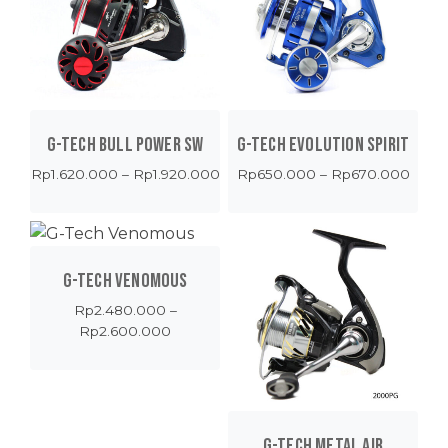
G-TECH BULL POWER SW
G-TECH EVOLUTION SPIRIT
Price
Price
Rp
1.620.000
–
Rp
1.920.000
Rp
650.000
–
Rp
670.000
range:
range
Rp1.620.000
Rp65
through
throu
Rp1.920.000
Rp67
G-TECH VENOMOUS
Rp
2.480.000
–
Price
Rp
2.600.000
range:
Rp2.480.000
through
Rp2.600.000
G-TECH METAL AIR