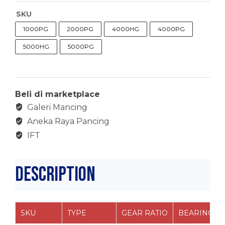
SKU
1000PG
2000PG
4000HG
4000PG
5000HG
5000PG
Beli di marketplace
Galeri Mancing
Aneka Raya Pancing
IFT
Description
SKU
TYPE
GEAR RATIO
BEARINGS